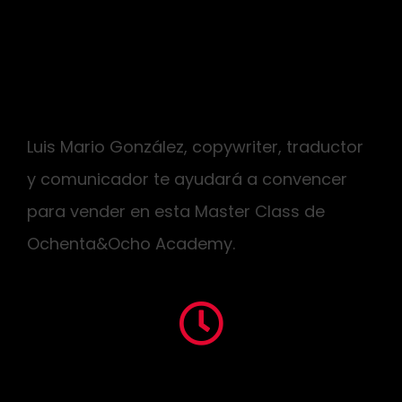
¿Tu producto o servicio es la cosa más
maravillosa del mundo pero te quedas sin
palabras cuando lo quieres vender?
Luis Mario González, copywriter, traductor
y comunicador te ayudará a convencer
para vender en esta Master Class de
Ochenta&Ocho Academy.
8 de mayo