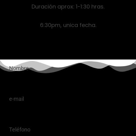
Duración aprox: 1-1:30 hras.
6:30pm, unica fecha.
Nombre
e-mail
Teléfono